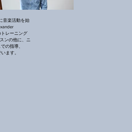
に音楽活動を始
ander
間以上のトレーニング
ッスンの他に、ニ
スでの指導、
でいます。