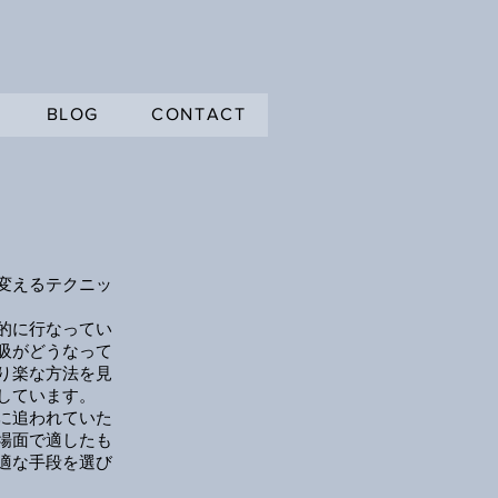
BLOG
CONTACT
変えるテクニッ
的に行なってい
吸がどうなって
り楽な方法を見
しています。
に追われていた
場面で適したも
適な手段を選び